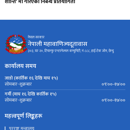
शान्ति' मा गरिएको निबन्ध प्रतियोगिता
नेपाल सरकार
नेपाली महावाणिज्यदूतावास
३०३, घर २०, टियान्फु एन्टरनेश्‍नल कम्युनिटी, नं ८८८, हाई-टेक जोन, छेन्दु
कार्यालय समय
जाडो (कार्तिक १६ देखि माघ १५)
०९ः००-१७ः००
सोमबार-शुक्रबार
गर्मी (माघ १६ देखि कार्तिक १५)
०९ः००-१७ः००
सोमबार-शुक्रबार
महत्त्वपूर्ण लिङ्कहरू
परराष्ट्र मन्त्रालय