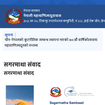
नेपाल सरकार
नेपाली महावाणिज्यदूतावास
३०३, घर २०, टियान्फु एन्टरनेश्‍नल कम्युनिटी, नं ८८८, हाई-टेक जोन, छेन्
मुख्य नेभिगेसनमा जानुहोस्
सूचना
चीन-नेपालको कूटनीतिक सम्बन्ध स्थापना भएको ७०औं वार्षिकोत्सवमा
महावाणिज्यदूतको मन्तव्य
सगरमाथा संवाद
सगरमाथा संवाद