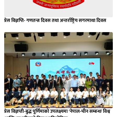
प्रेस विज्ञप्ति- गणतन्त्र दिवस तथा अन्तर्राष्ट्रिय सगरमाथा दिवस
प्रेस विज्ञप्ती-बुद्ध पूर्णिमाको उपलक्ष्यमा 'नेपाल-चीन सम्बन्धः विश्व