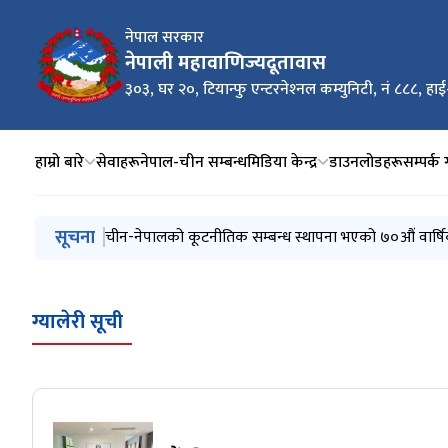
नेपाल सरकार
नेपाली महावाणिज्यदूतावास
३०३, घर २०, टियान्फु एन्टरनेश्‍नल कम्युनिटी, नं ८८८, हाई
हाम्रो बारे
सेवाहरू
नेपाल-चीन सम्बन्ध
मिडिया केन्द्र
डाउनलोडहरू
सम्पर्क ग
मुख्य नेभिगेसनमा जानुहोस्
सूचना
चीन-नेपालको कूटनीतिक सम्बन्ध स्थापना भएको ७०औं वार्षि
ग्यालेरी सूची