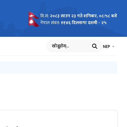
वि.सं:
२०८३ साउन २३ गते शनिबार, ०८:५८ बजे
नेपाल संवत:
११४६ दिल्लागा दशमी - २५
भाषा चयन गर्नुह
भाषा प
NEP
खोज्नुहोस्