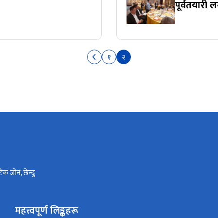
पूर्वतयारी 
१
२
टेक जोन, छेन्दु
महत्त्वपूर्ण लिङ्कहरू