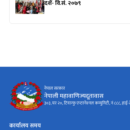
दशैं- वि.सं. २०७९
नेपाल सरकार
नेपाली महावाणिज्यदूतावास
३०३, घर २०, टियान्फु एन्टरनेश्‍नल कम्युनिटी, नं ८८८, हाई-
कार्यालय समय